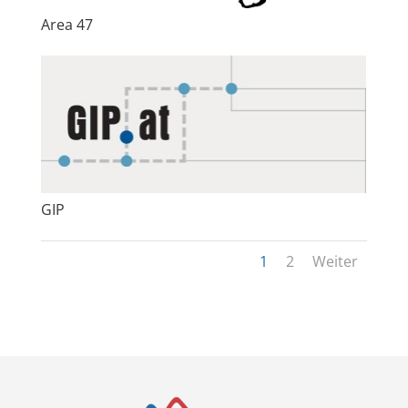
Area 47
GIP
1
2
Weiter